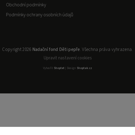
Obchodní podmínky
Podmínky ochrany osobních údajů
Copyright 2026
Nadační fond Děti pepře
. Všechna práva vyhrazena.
Upravit nastavení cookies
Vytvořil
Shoptet
| Design
Shoptak.cz