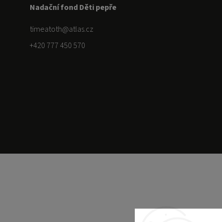
Nadační fond Děti pepře
timeatoth
@
atlas.cz
+420 777 450 570